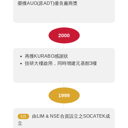
榮獲AUO(原ADT)優良廠商獎
2000
再獲KURABO感謝狀
技研大樓啟用，同時增建元基館3樓
1999
由LIM & NSE合資設立之SOCATEK成
5月
立