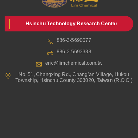
Hsinchu Technology Research Center
886-3-5690077
886-3-5693388
eric@limchemical.com.tw
No. 51, Changxing Rd., Chang’an Village, Hukou
Township, Hsinchu County 303020, Taiwan (R.O.C.)