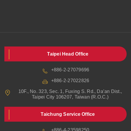
Taipei Head Office
+886-2-27079696
+886-2-27022826
10F., No. 323, Sec. 1, Fuxing S. Rd., Da’an Dist.,
Taipei City 106207, Taiwan (R.O.C.)
Taichung Service Office
+886-4-23598250