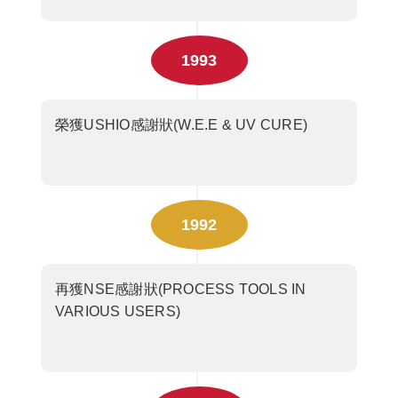
1993
榮獲USHIO感謝狀(W.E.E & UV CURE)
1992
再獲NSE感謝狀(PROCESS TOOLS IN
VARIOUS USERS)