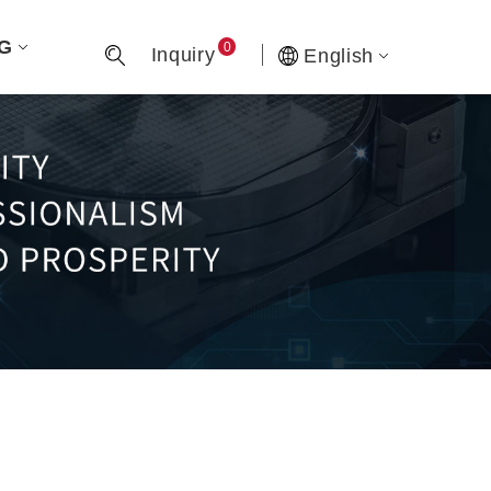
G
0
Inquiry
English