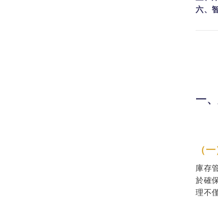
六、智
一、
（一
庫存
於確
理不