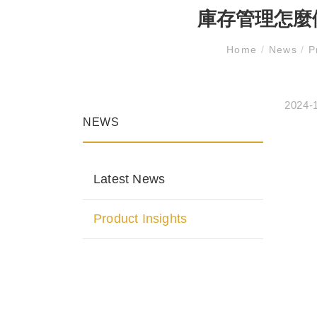
庫存管理怎麼
Home
/
News
/
Pr
2024-
NEWS
Latest News
Product Insights