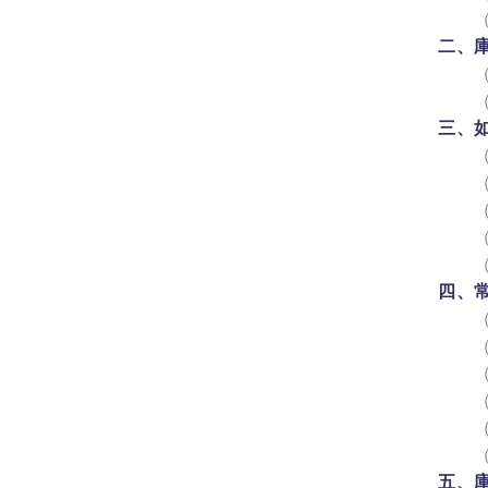
二、庫
三、
四、常
五、