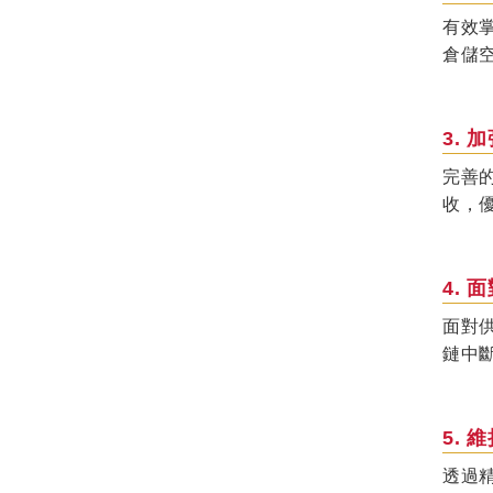
有效
倉儲
3.
完善
收，
4.
面對
鏈中
5.
透過