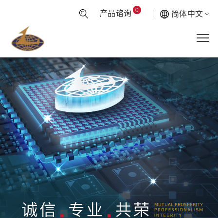
0
产品谘询
简体中文