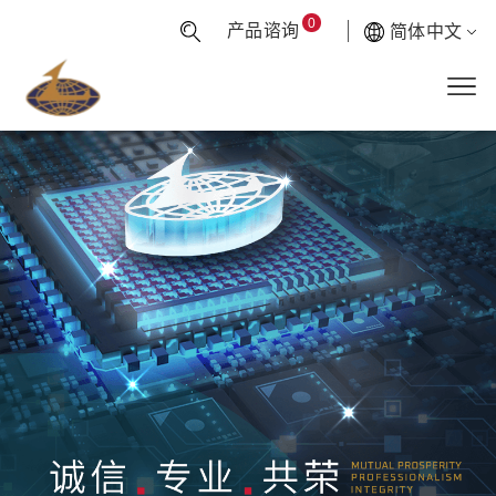
0
产品谘询
简体中文