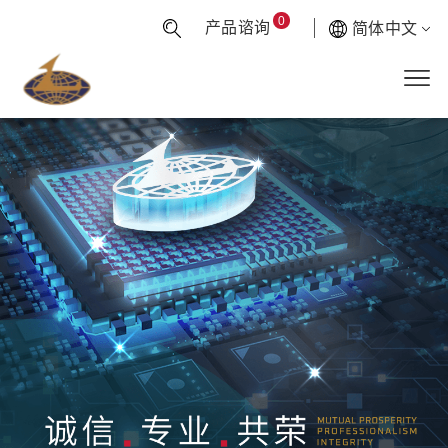
0
产品谘询
简体中文