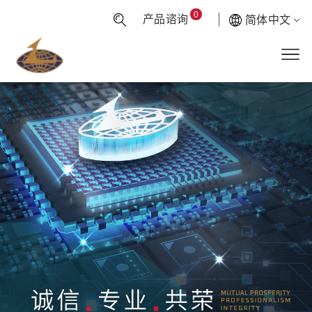
0
产品谘询
简体中文