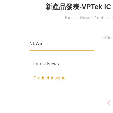
新產品發表-VPTek IC Ma
Home
/
News
/
Product I
2025-
NEWS
Latest News
Product Insights