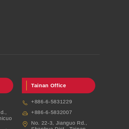
Tainan Office
+886-6-5831229
d.,
+886-6-5832007
hicuo
No. 22-3, Jianguo Rd.,