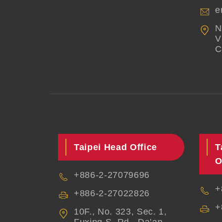
e
N
V
C
Taipei Head Office
T
O
+886-2-27079696
+
+886-2-27022826
+
10F., No. 323, Sec. 1,