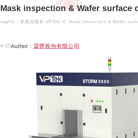
sk inspection & Wafer surface d
nsights
/
新產品發表-VPTek IC Mask inspection & Wafer surfa
Author :
霖豐股份有限公司
04-29