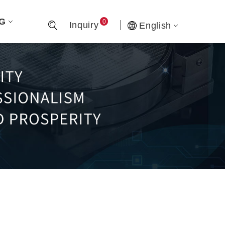
G
0
Inquiry
English