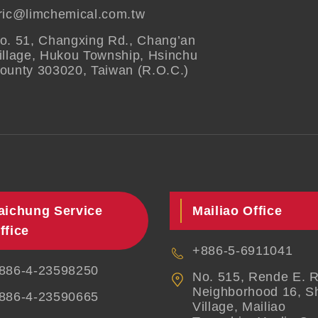
ric@limchemical.com.tw
o. 51, Changxing Rd., Chang’an
illage, Hukou Township, Hsinchu
ounty 303020, Taiwan (R.O.C.)
aichung Service
Mailiao Office
ffice
+886-5-6911041
886-4-23598250
No. 515, Rende E. R
Neighborhood 16, S
886-4-23590665
Village, Mailiao