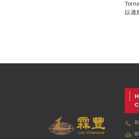
To
以適
H
C
8
8