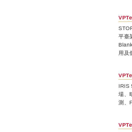
VPTe
STO
平臺
Bla
用及低
VPTe
IRI
場、暗
測、
VPTe