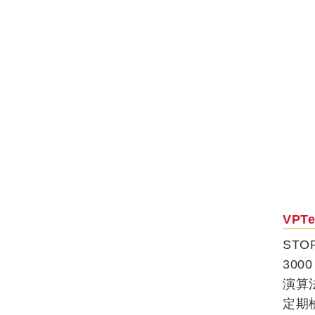
VPTe
STO
30
演算法
定期