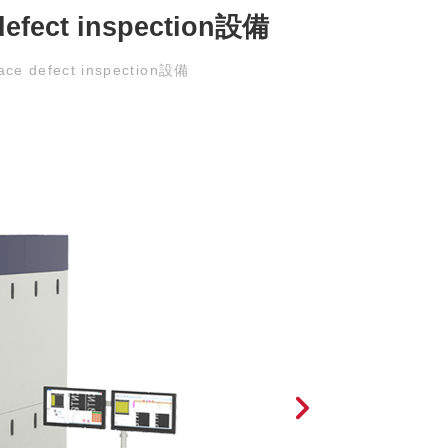
efect inspection設備
ce defect inspection設備