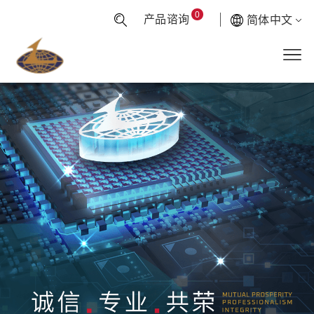
0
产品谘询
简体中文