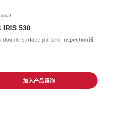
IS530
 IRIS 530
 double surface particle inspection设
加入产品谘询