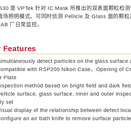
S 530 是 VPTek 针对 IC Mask 所推出的双表
场照明模式。可同时侦测 Pellicle 及 Glass 面的颗
FAB 厂日常监控。
 Features
ultaneously detect particles on the glass surface a
mpatible with RSP200 Nikon Case、Opening of Cry
r Plate
pection method based on bright field and dark fiel
licle surface, glass surface, inner and outer insp
bly set
ual display of the relationship between defect loca
figure an air bath knife to remove surface particl