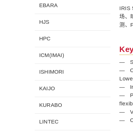
EBARA
IRI
场、暗
HJS
测、
HPC
Key
ICM(IMAI)
— Sim
— Co
ISHIMORI
Lowe
— Ins
KAIJO
— Pel
flexi
KURABO
— Vis
— Con
LINTEC