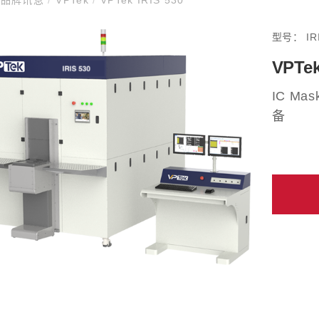
型号：
IR
VPTek
IC Mask
备