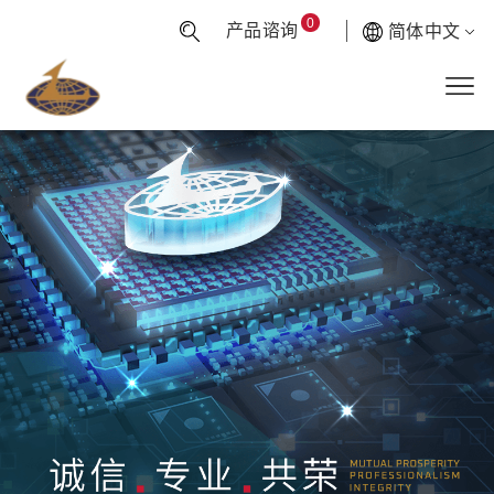
0
产品谘询
简体中文