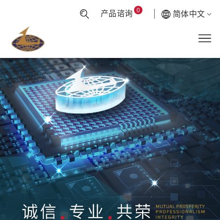
0
产品谘询
简体中文