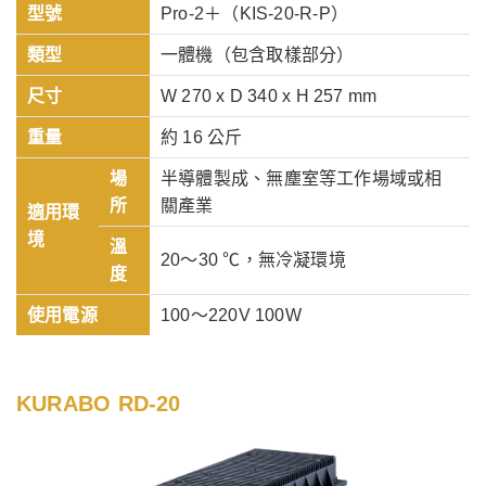
型號
Pro-2＋（KIS-20-R-P）
類型
一體機（包含取樣部分）
尺寸
W 270 x D 340 x H 257 mm
重量
約 16 公斤
場
半導體製成、無塵室等工作場域或相
所
關產業
適用環
境
溫
20～30 ℃，無冷凝環境
度
使用電源
100～220V 100W
KURABO RD-20