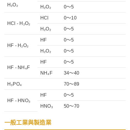
H₂O₂
H₂O₂
0～5
HCl
0～10
HCl - H₂O₂
H₂O₂
0～5
HF
0～5
HF - H₂O₂
H₂O₂
0～5
HF
0～5
HF - NH₄F
NH₄F
34～40
H₃PO₄
70～89
HF
0～5
HF - HNO₃
HNO₃
50～70
一般工業與製造業