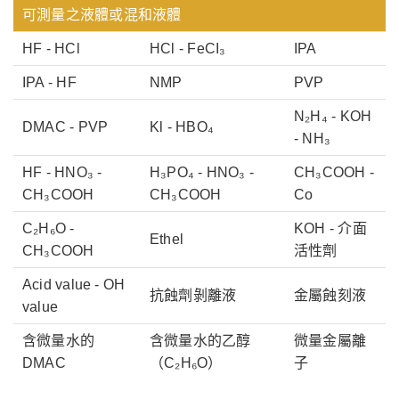
可測量之液體或混和液體
HF - HCl
HCl - FeCI₃
IPA
IPA - HF
NMP
PVP
N₂H₄ - KOH
DMAC - PVP
Kl - HBO₄
- NH₃
HF - HNO₃ -
H₃PO₄ - HNO₃ -
CH₃COOH -
CH₃COOH
CH₃COOH
Co
C₂H₆O -
KOH - 介面
Ethel
CH₃COOH
活性劑
Acid value - OH
抗蝕劑剝離液
金屬蝕刻液
value
含微量水的
含微量水的乙醇
微量金屬離
DMAC
（C₂H₆O）
子