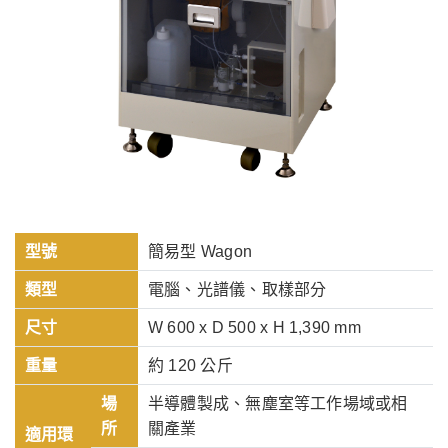
型號
簡易型 Wagon
類型
電腦、光譜儀、取樣部分
尺寸
W 600 x D 500 x H 1,390 mm
重量
約 120 公斤
場
半導體製成、無塵室等工作場域或相
所
關產業
適用環