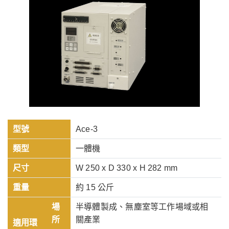
型號
Ace-3
類型
一體機
尺寸
W 250 x D 330 x H 282 mm
重量
約 15 公斤
場
半導體製成、無塵室等工作場域或相
所
關產業
適用環