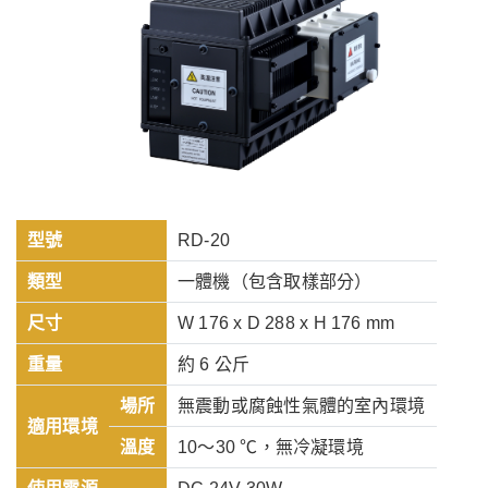
型號
RD-20
類型
一體機（包含取樣部分）
尺寸
W 176 x D 288 x H 176 mm
重量
約 6 公斤
場所
無震動或腐蝕性氣體的室內環境
適用環境
溫度
10～30 ℃，無冷凝環境