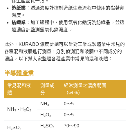
保生產品質一致。
造紙業
：透過濃度計控制造紙生產流程中使用的黏著劑
濃度。
紡織業
：加工過程中，使用氫氧化鈉清洗紡織品，並透
過濃度計監測氫氧化鈉濃度。
此外，KURABO 濃度計還可以針對工業或製造業中常見的
各種混和液體進行測量，分別偵測混和液體中不同成分的
濃度，以下幫大家整理各種產業中常見的混和液體：
半導體產業
常見混和液
測量成
經常測量之濃度範圍
體
分
（wt％）
NH₃
0～5
NH₃ - H₂O₂
H₂O₂
0～5
H₂SO₄
70～90
H₂SO₄ -