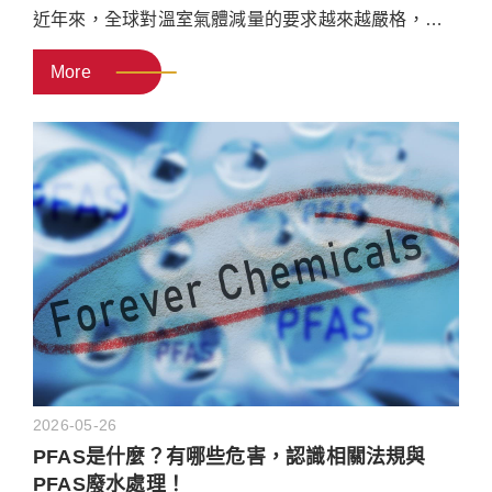
近年來，全球對溫室氣體減量的要求越來越嚴格，加
上工業用電成本不斷攀升，製造業等大型產業的營運
More
皆受到影響。為了達成供應鏈要求的碳盤查標準與淨
零排放目標，企業必須導入數位化電力監控與能源管
理方案，讓製程的能源消耗能被最大化利用，減少碳
排。本文將介紹電力監控系統的優勢，協助企業能快
速建立數位化節能的方向規劃。
2026-05-26
PFAS是什麼？有哪些危害，認識相關法規與
PFAS廢水處理！