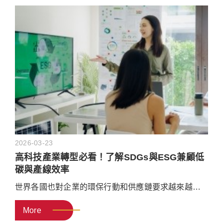
件？都是因為配管工程的細節處理不夠嚴謹所造成
的。本文將帶你了解配管工程的常見類型、施工注意
事項，以及如何挑選具備專業能力的配管工程廠商，
幫助企業提早預防潛在的作業風險
2026-03-23
高科技產業轉型必看！了解SDGs與ESG兼顧低
碳與產線效率
世界各國也對企業的環保行動和供應鏈要求越來越嚴
格，SDGs和ESG不再只是企業形象口號。接下來，帶
More
你看懂
什麼是「SDGs永續發展目標」？跟「ESG永續