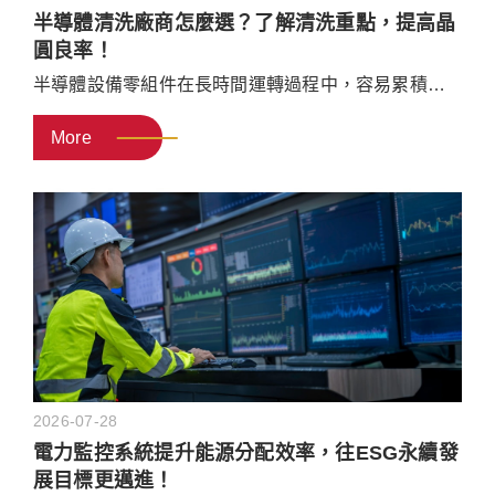
半導體清洗廠商怎麼選？了解清洗重點，提高晶
圓良率！
半導體設備零組件在長時間運轉過程中，容易累積微
塵顆粒、化學殘留物或其他污染物。若未定期進行清
More
洗，這些污染物可能在製程中再次脫落，造成設備異
常，進而影響晶圓良率。本篇文章將介紹半導體清洗
的重要性、常見清洗方式與流程，並整理挑選清洗廠
商的評估標準，幫助企業找到符合需求的專業清洗廠
商。
2026-07-28
電力監控系統提升能源分配效率，往ESG永續發
展目標更邁進！