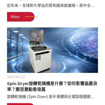
近年來，全球對化學品的管制越來越嚴格。其中全氟
／多氟烷基物質（PFAS）因為難以在自然環境中分
More
解，被稱為「永久性化學物質」，成為世界各國重點
管控的成分。對於極度依賴這類材料的高科技製造業
與半導體產業來說，帶來必須盡快尋找替代材料，以
及升級廢水處理設備的雙重壓力。
2026-05-13
Spin Dryer旋轉乾燥機是什麼？如何影響晶圓良
率？選型重點看這篇
旋轉乾燥機 (Spin Dryer) 是半導體與光電製程關鍵。
本文將深入解說運作原理與採購指南：探討離心力乾