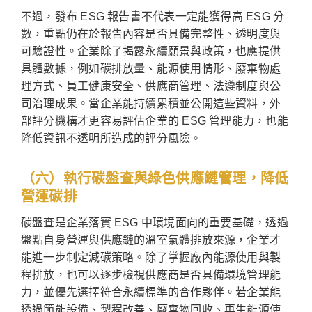
不過，發布 ESG 報告書不代表一定能獲得高 ESG 分
數，重點仍在於報告內容是否具備完整性、透明度與
可驗證性。企業除了揭露永續願景與政策，也應提供
具體數據，例如碳排放量、能源使用情形、廢棄物處
理方式、員工健康安全、供應商管理、法遵制度與公
司治理成果。當企業能持續累積並公開這些資料，外
部評分機構才更容易評估企業的 ESG 管理能力，也能
降低資訊不透明所造成的評分風險。
（六）執行碳盤查與綠色供應鏈管理，降低
營運碳排
碳盤查是企業落實 ESG 中環境面向的重要基礎，透過
盤點自身營運與供應鏈的溫室氣體排放來源，企業才
能進一步制定減碳策略。除了掌握廠內能源使用與製
程排放，也可以逐步檢視供應商是否具備環境管理能
力，並優先選擇符合永續標準的合作夥伴。若企業能
透過節能設備、製程改善、廢棄物回收、再生能源使