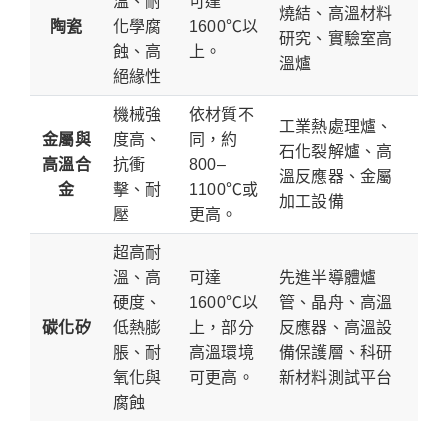
溫、耐
可達
燒結、高溫材料
陶瓷
化學腐
1600℃以
研究、實驗室高
蝕、高
上。
溫爐
絕緣性
機械強
依材質不
工業熱處理爐、
金屬與
度高、
同，約
石化裂解爐、高
高溫合
抗衝
800–
溫反應器、金屬
金
擊、耐
1100℃或
加工設備
壓
更高。
超高耐
溫、高
可達
先進半導體爐
硬度、
1600℃以
管、晶舟、高溫
碳化矽
低熱膨
上，部分
反應器、高溫設
脹、耐
高溫環境
備保護層、科研
氧化與
可更高。
新材料測試平台
腐蝕