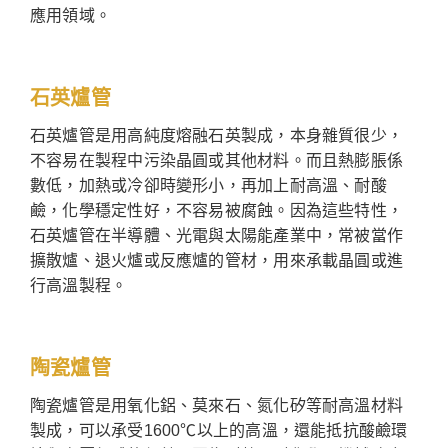
應用領域。
石英爐管
石英爐管是用高純度熔融石英製成，本身雜質很少，
不容易在製程中污染晶圓或其他材料。而且熱膨脹係
數低，加熱或冷卻時變形小，再加上耐高溫、耐酸
鹼，化學穩定性好，不容易被腐蝕。因為這些特性，
石英爐管在半導體、光電與太陽能產業中，常被當作
擴散爐、退火爐或反應爐的管材，用來承載晶圓或進
行高溫製程。
陶瓷爐管
陶瓷爐管是用氧化鋁、莫來石、氮化矽等耐高溫材料
製成，可以承受1600℃以上的高溫，還能抵抗酸鹼環