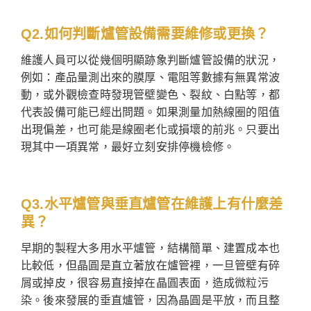
Q2.如何判斷爐管設備需要維修或更換？
維護人員可以從幾個明顯跡象判斷爐管設備的狀況，
例如：產品量測出來的膜厚、電阻等數據有無異常波
動，或外觀檢查時發現管壁變色、裂紋、白點等，都
代表設備可能已經出問題。如果測量加熱線圈的阻值
出現偏差，也可能是線圈老化或損壞的前兆。只要出
現其中一項異常，最好立刻安排停機檢修。
Q3.水平爐管與垂直爐管在維護上有什麼差
異？
早期的製程大多用水平爐管，結構簡單、建置成本也
比較低，但晶圓是直立著放在爐管裡，一旦管壁有碎
屑或掉皮，很容易直接掉在晶圓表面，造成微粒污
染。後來發展的垂直爐管，因為晶圓是平放，而且整