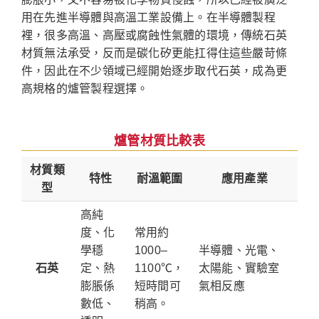
用在先進半導體與高溫工業設備上。在半導體製程
裡，很多高溫、高壓或腐蝕性氣體的環境，傳統石英
材質無法承受，反而是碳化矽更能扛得住這些嚴苛條
件，因此在不少領域已經開始逐步取代石英，成為更
高規格的爐管製程選擇。
爐管材質比較表
材質類
特性
耐溫範圍
應用產業
型
高純
度、化
常用約
學穩
1000–
半導體、光電、
石英
定、熱
1100℃，
太陽能、實驗室
膨脹係
短時間可
氣相反應
數低、
稍高。