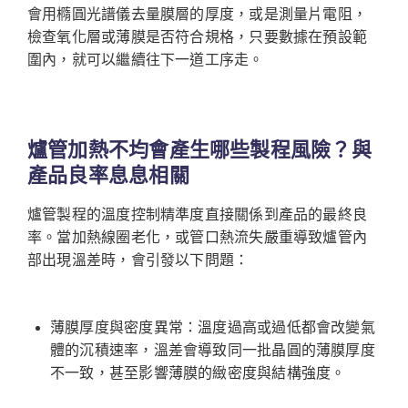
會用橢圓光譜儀去量膜層的厚度，或是測量片電阻，
檢查氧化層或薄膜是否符合規格，只要數據在預設範
圍內，就可以繼續往下一道工序走。
爐管加熱不均會產生哪些製程風險？與
產品良率息息相關
爐管製程的溫度控制精準度直接關係到產品的最終良
率。當加熱線圈老化，或管口熱流失嚴重導致爐管內
部出現溫差時，會引發以下問題：
薄膜厚度與密度異常：溫度過高或過低都會改變氣
體的沉積速率，溫差會導致同一批晶圓的薄膜厚度
不一致，甚至影響薄膜的緻密度與結構強度。