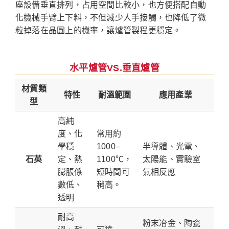
座設備垂直排列，占用空間比較小，也方便搭配自動
化機械手臂上下料，不但減少人手接觸，也降低了微
粒掉落在晶圓上的機率，讓爐管製程更穩定。
水平爐管VS.垂直爐管
材質類
特性
耐溫範圍
應用產業
型
高純
度、化
常用約
學穩
1000–
半導體、光電、
石英
定、熱
1100℃，
太陽能、實驗室
膨脹係
短時間可
氣相反應
數低、
稍高。
透明
耐高
粉末冶金、陶瓷