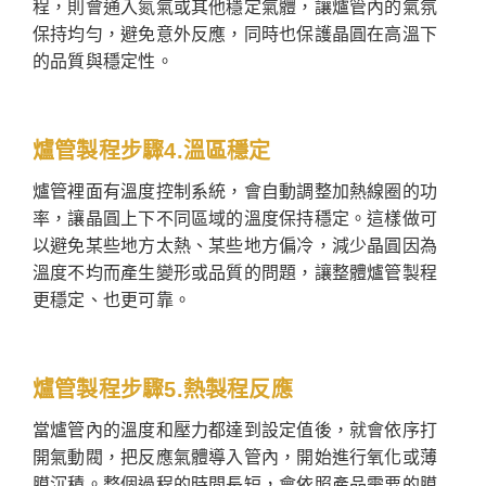
程，則會通入氮氣或其他穩定氣體，讓爐管內的氣氛
保持均勻，避免意外反應，同時也保護晶圓在高溫下
的品質與穩定性。
爐管製程步驟4.溫區穩定
爐管裡面有溫度控制系統，會自動調整加熱線圈的功
率，讓晶圓上下不同區域的溫度保持穩定。這樣做可
以避免某些地方太熱、某些地方偏冷，減少晶圓因為
溫度不均而產生變形或品質的問題，讓整體爐管製程
更穩定、也更可靠。
爐管製程步驟5.熱製程反應
當爐管內的溫度和壓力都達到設定值後，就會依序打
開氣動閥，把反應氣體導入管內，開始進行氧化或薄
膜沉積。整個過程的時間長短，會依照產品需要的膜