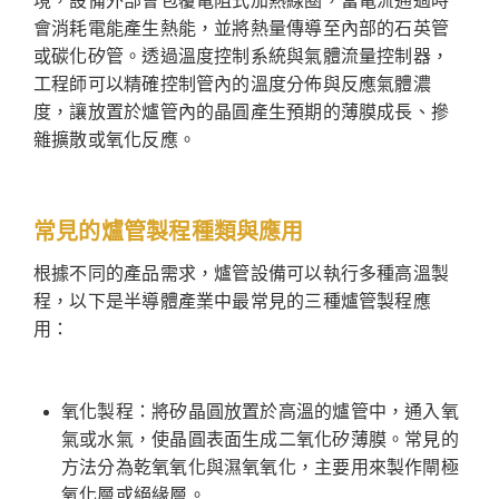
境，設備外部會包覆電阻式加熱線圈，當電流通過時
會消耗電能產生熱能，並將熱量傳導至內部的石英管
或碳化矽管。透過溫度控制系統與氣體流量控制器，
工程師可以精確控制管內的溫度分佈與反應氣體濃
度，讓放置於爐管內的晶圓產生預期的薄膜成長、摻
雜擴散或氧化反應。
常見的爐管製程種類與應用
根據不同的產品需求，爐管設備可以執行多種高溫製
程，以下是半導體產業中最常見的三種爐管製程應
用：
氧化製程：將矽晶圓放置於高溫的爐管中，通入氧
氣或水氣，使晶圓表面生成二氧化矽薄膜。常見的
方法分為乾氧氧化與濕氧氧化，主要用來製作閘極
氧化層或絕緣層。