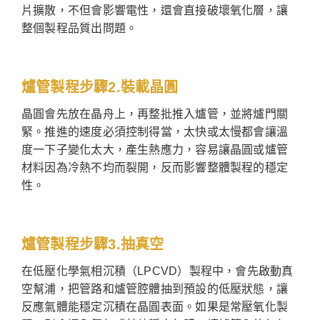
片擴散，不但會影響電性，還會直接破壞氧化層，讓
整個製程品質出問題。
爐管製程步驟2.裝載晶圓
晶圓會先放在晶舟上，再整批推入爐管，並將爐門關
緊。推進的速度必須控制得當，太快或太慢都會讓溫
度一下子變化太大，產生熱應力，容易讓晶圓或爐管
材料因為冷熱不均而裂開，反而影響整體製程的穩定
性。
爐管製程步驟3.抽真空
在低壓化學氣相沉積（LPCVD）製程中，會先啟動真
空幫浦，把管路和爐管腔體抽到預設的低壓狀態，讓
反應氣體能穩定沉積在晶圓表面。如果是常壓氧化製