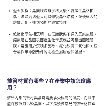
退火製程：晶圓經過離子植入後，會產生晶格損
傷。透過高溫退火可以修復晶格結構，並使植入的
雜質活化，達到預期的導電特性。
低壓化學氣相沉積：在低壓狀態下通入反應氣體，
讓氣體在晶圓表面產生化學反應並沉積出固體薄
膜。常應用於沉積多晶矽、氮化矽與二氧化矽，適
合製作半導體元件的閘極金屬層或保護層。
爐管材質有哪些？在產業中該怎麼應
用？
爐管內部的管材與晶舟需要承受極高的溫度，而且不
能釋放雜質污染晶圓，以下是幾種常見的爐管材質與