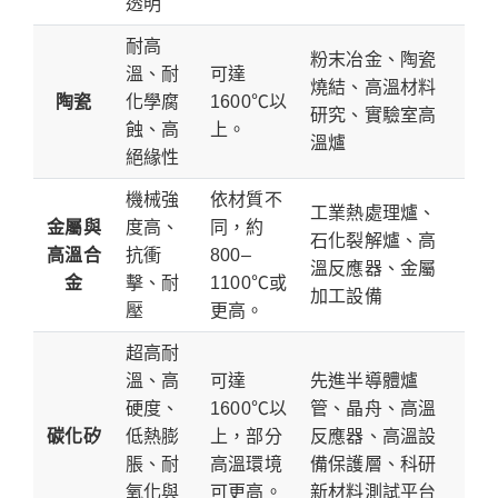
透明
耐高
粉末冶金、陶瓷
溫、耐
可達
燒結、高溫材料
陶瓷
化學腐
1600℃以
研究、實驗室高
蝕、高
上。
溫爐
絕緣性
機械強
依材質不
工業熱處理爐、
金屬與
度高、
同，約
石化裂解爐、高
高溫合
抗衝
800–
溫反應器、金屬
金
擊、耐
1100℃或
加工設備
壓
更高。
超高耐
溫、高
可達
先進半導體爐
硬度、
1600℃以
管、晶舟、高溫
碳化矽
低熱膨
上，部分
反應器、高溫設
脹、耐
高溫環境
備保護層、科研
氧化與
可更高。
新材料測試平台