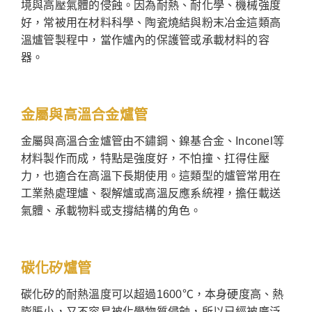
境與高壓氣體的侵蝕。因為耐熱、耐化學、機械強度
好，常被用在材料科學、陶瓷燒結與粉末冶金這類高
溫爐管製程中，當作爐內的保護管或承載材料的容
器。
金屬與高溫合金爐管
金屬與高溫合金爐管由不鏽鋼、鎳基合金、Inconel等
材料製作而成，特點是強度好，不怕撞、扛得住壓
力，也適合在高溫下長期使用。這類型的爐管常用在
工業熱處理爐、裂解爐或高溫反應系統裡，擔任載送
氣體、承載物料或支撐結構的角色。
碳化矽爐管
碳化矽的耐熱溫度可以超過1600℃，本身硬度高、熱
膨脹小，又不容易被化學物質侵蝕，所以已經被廣泛