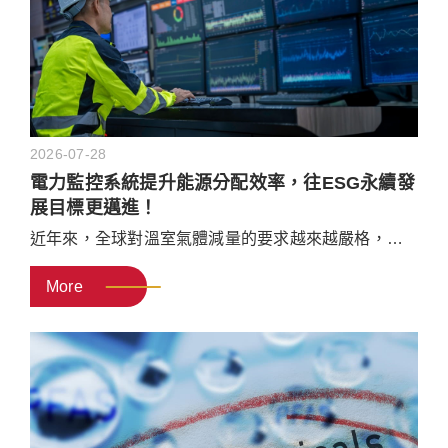
2026-07-28
電力監控系統提升能源分配效率，往ESG永續發
展目標更邁進！
近年來，全球對溫室氣體減量的要求越來越嚴格，加
上工業用電成本不斷攀升，製造業等大型產業的營運
More
皆受到影響。為了達成供應鏈要求的碳盤查標準與淨
零排放目標，企業必須導入數位化電力監控與能源管
理方案，讓製程的能源消耗能被最大化利用，減少碳
排。本文將介紹電力監控系統的優勢，協助企業能快
速建立數位化節能的方向規劃。