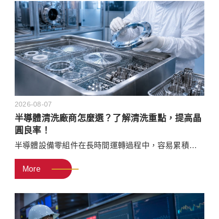
2026-08-07
半導體清洗廠商怎麼選？了解清洗重點，提高晶
圓良率！
半導體設備零組件在長時間運轉過程中，容易累積微
塵顆粒、化學殘留物或其他污染物。若未定期進行清
More
洗，這些污染物可能在製程中再次脫落，造成設備異
常，進而影響晶圓良率。本篇文章將介紹半導體清洗
的重要性、常見清洗方式與流程，並整理挑選清洗廠
商的評估標準，幫助企業找到符合需求的專業清洗廠
商。