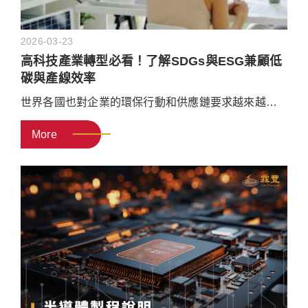
2026-03-23
高科技產業轉型必看！了解SDGs與ESG兼顧低
碳與產線效率
世界各國也對企業的環保行動和供應鏈要求越來越嚴
格，SDGs和ESG不再只是企業形象口號。接下來，帶
More
你看懂
什麼是「SDGs永續發展目標」？跟「ESG永續
發展」又有什麼關係？
也看看企業實務上可以怎麼
做。