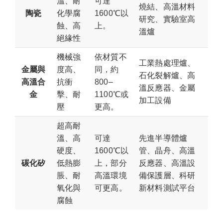
溫、耐
可達
燒結、高溫材料
陶瓷
化學腐
1600℃以
研究、實驗室高
蝕、高
上。
溫爐
絕緣性
機械強
依材質不
工業熱處理爐、
金屬與
度高、
同，約
石化裂解爐、高
高溫合
抗衝
800–
溫反應器、金屬
金
擊、耐
1100℃或
加工設備
壓
更高。
超高耐
溫、高
可達
先進半導體爐
硬度、
1600℃以
管、晶舟、高溫
碳化矽
低熱膨
上，部分
反應器、高溫設
脹、耐
高溫環境
備保護層、科研
氧化與
可更高。
新材料測試平台
腐蝕