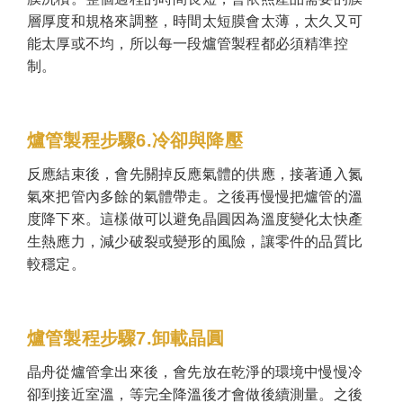
層厚度和規格來調整，時間太短膜會太薄，太久又可
能太厚或不均，所以每一段爐管製程都必須精準控
制。
爐管製程步驟6.冷卻與降壓
反應結束後，會先關掉反應氣體的供應，接著通入氮
氣來把管內多餘的氣體帶走。之後再慢慢把爐管的溫
度降下來。這樣做可以避免晶圓因為溫度變化太快產
生熱應力，減少破裂或變形的風險，讓零件的品質比
較穩定。
爐管製程步驟7.卸載晶圓
晶舟從爐管拿出來後，會先放在乾淨的環境中慢慢冷
卻到接近室溫，等完全降溫後才會做後續測量。之後