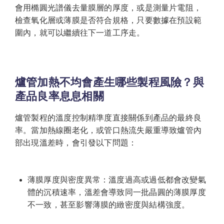
會用橢圓光譜儀去量膜層的厚度，或是測量片電阻，
檢查氧化層或薄膜是否符合規格，只要數據在預設範
圍內，就可以繼續往下一道工序走。
爐管加熱不均會產生哪些製程風險？與
產品良率息息相關
爐管製程的溫度控制精準度直接關係到產品的最終良
率。當加熱線圈老化，或管口熱流失嚴重導致爐管內
部出現溫差時，會引發以下問題：
薄膜厚度與密度異常：溫度過高或過低都會改變氣
體的沉積速率，溫差會導致同一批晶圓的薄膜厚度
不一致，甚至影響薄膜的緻密度與結構強度。