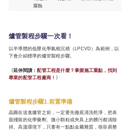
腐蝕
爐管製程步驟一次看！
以半導體的低壓化學氣相沉積（LPCVD）為範例，以
下會介紹標準的爐管製程步驟。
〈延伸閱讀：
配管工程是什麼？掌握施工重點，找到
專業的配管工程廠商！
〉
爐管製程步驟1.前置準備
晶圓在送進爐管之前，一定要先徹底清洗乾淨，把表
面殘留的化學藥劑、微小顆粒或夾具上的髒污都清除
掉。高溫環境下，只要有一點點金屬雜質，很容易整