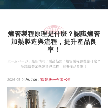
爐管製程原理是什麼？認識爐管
加熱製造與流程，提升產品良
率！
ホームページ
/
最新情報
/
製品新知
/
爐管製程原理是什麼？
認識爐管加熱製造與流程，提升產品良率！
Author :
霖豐股份有限公司
2026-05-04