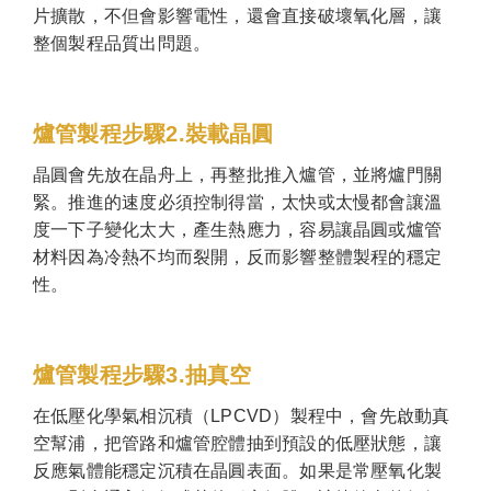
片擴散，不但會影響電性，還會直接破壞氧化層，讓
整個製程品質出問題。
爐管製程步驟2.裝載晶圓
晶圓會先放在晶舟上，再整批推入爐管，並將爐門關
緊。推進的速度必須控制得當，太快或太慢都會讓溫
度一下子變化太大，產生熱應力，容易讓晶圓或爐管
材料因為冷熱不均而裂開，反而影響整體製程的穩定
性。
爐管製程步驟3.抽真空
在低壓化學氣相沉積（LPCVD）製程中，會先啟動真
空幫浦，把管路和爐管腔體抽到預設的低壓狀態，讓
反應氣體能穩定沉積在晶圓表面。如果是常壓氧化製