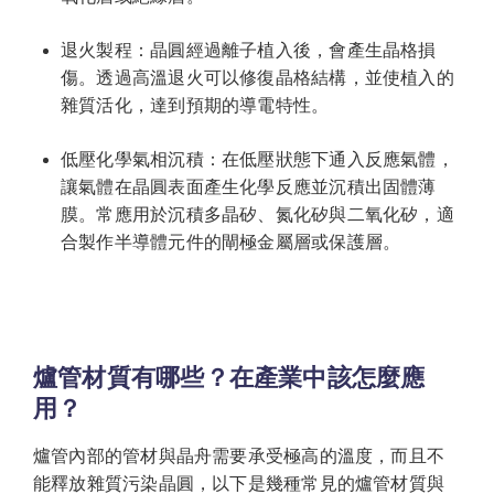
退火製程：晶圓經過離子植入後，會產生晶格損
傷。透過高溫退火可以修復晶格結構，並使植入的
雜質活化，達到預期的導電特性。
低壓化學氣相沉積：在低壓狀態下通入反應氣體，
讓氣體在晶圓表面產生化學反應並沉積出固體薄
膜。常應用於沉積多晶矽、氮化矽與二氧化矽，適
合製作半導體元件的閘極金屬層或保護層。
爐管材質有哪些？在產業中該怎麼應
用？
爐管內部的管材與晶舟需要承受極高的溫度，而且不
能釋放雜質污染晶圓，以下是幾種常見的爐管材質與