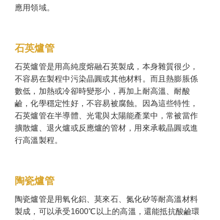
應用領域。
石英爐管
石英爐管是用高純度熔融石英製成，本身雜質很少，
不容易在製程中污染晶圓或其他材料。而且熱膨脹係
數低，加熱或冷卻時變形小，再加上耐高溫、耐酸
鹼，化學穩定性好，不容易被腐蝕。因為這些特性，
石英爐管在半導體、光電與太陽能產業中，常被當作
擴散爐、退火爐或反應爐的管材，用來承載晶圓或進
行高溫製程。
陶瓷爐管
陶瓷爐管是用氧化鋁、莫來石、氮化矽等耐高溫材料
製成，可以承受1600℃以上的高溫，還能抵抗酸鹼環