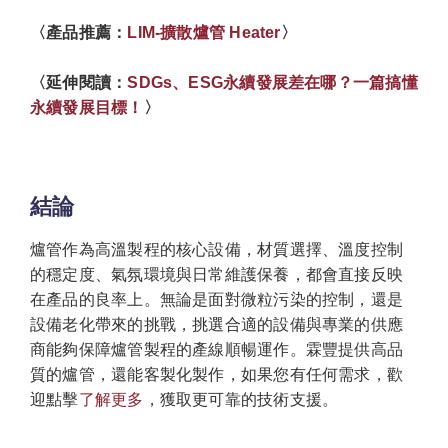
〈產品推薦：
LIM-擴散爐管 Heater
〉
〈延伸閱讀：
SDGs、ESG永續發展差在哪？一篇搞懂
永續發展目標！
〉
結論
爐管作為高溫製程的核心設備，材質選擇、溫度控制
的穩定度、氣氛環境與日常維護保養，都會直接反映
在產品的良率上。無論是面對微粒污染的控制，還是
設備老化帶來的挑戰，挑選合適的設備與專業的供應
商能夠保障爐管製程的產線順暢運作。霖豐提供高品
質的爐管，還能客製化製作，如果您有任何需求，歡
迎點擊
了解更多
，獲取更可靠的技術支援。