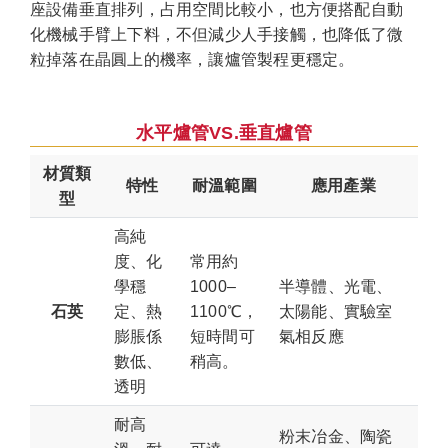
座設備垂直排列，占用空間比較小，也方便搭配自動
化機械手臂上下料，不但減少人手接觸，也降低了微
粒掉落在晶圓上的機率，讓爐管製程更穩定。
水平爐管VS.垂直爐管
材質類
特性
耐溫範圍
應用產業
型
高純
度、化
常用約
學穩
1000–
半導體、光電、
石英
定、熱
1100℃，
太陽能、實驗室
膨脹係
短時間可
氣相反應
數低、
稍高。
透明
耐高
粉末冶金、陶瓷