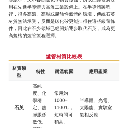
用在先進半導體與高溫工業設備上。在半導體製程
裡，很多高溫、高壓或腐蝕性氣體的環境，傳統石英
材質無法承受，反而是碳化矽更能扛得住這些嚴苛條
件，因此在不少領域已經開始逐步取代石英，成為更
高規格的爐管製程選擇。
爐管材質比較表
材質類
特性
耐溫範圍
應用產業
型
高純
度、化
常用約
學穩
1000–
半導體、光電、
石英
定、熱
1100℃，
太陽能、實驗室
膨脹係
短時間可
氣相反應
數低、
稍高。