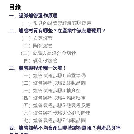
目錄
一、認識爐管運作原理
（一）常見的爐管製程種類與應用
二、爐管材質有哪些？在產業中該怎麼應用？
（一）石英爐管
（二）陶瓷爐管
（三）金屬與高溫合金爐管
（四）碳化矽爐管
三、爐管製程步驟一次看！
（一）爐管製程步驟1.前置準備
（二）爐管製程步驟2.裝載晶圓
（三）爐管製程步驟3.抽真空
（四）爐管製程步驟4.溫區穩定
（五）爐管製程步驟5.熱製程反應
（六）爐管製程步驟6.冷卻與降壓
（七）爐管製程步驟7.卸載晶圓
四、爐管加熱不均會產生哪些製程風險？與產品良率