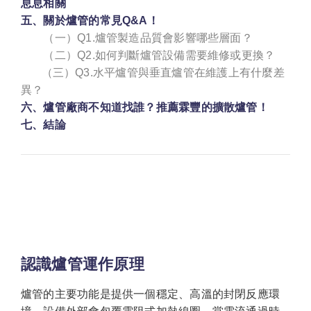
息息相關
五、關於爐管的常見Q&A！
（一）Q1.爐管製造品質會影響哪些層面？
（二）Q2.如何判斷爐管設備需要維修或更換？
（三）Q3.水平爐管與垂直爐管在維護上有什麼差
異？
六、爐管廠商不知道找誰？推薦霖豐的擴散爐管！
七、結論
認識爐管運作原理
爐管的主要功能是提供一個穩定、高溫的封閉反應環