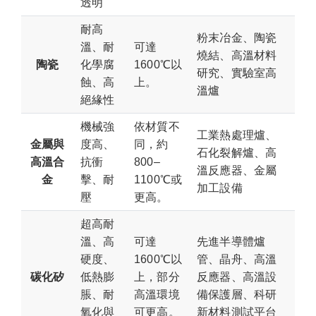
透明
耐高
粉末冶金、陶瓷
溫、耐
可達
燒結、高溫材料
陶瓷
化學腐
1600℃以
研究、實驗室高
蝕、高
上。
溫爐
絕緣性
機械強
依材質不
工業熱處理爐、
金屬與
度高、
同，約
石化裂解爐、高
高溫合
抗衝
800–
溫反應器、金屬
金
擊、耐
1100℃或
加工設備
壓
更高。
超高耐
溫、高
可達
先進半導體爐
硬度、
1600℃以
管、晶舟、高溫
碳化矽
低熱膨
上，部分
反應器、高溫設
脹、耐
高溫環境
備保護層、科研
氧化與
可更高。
新材料測試平台