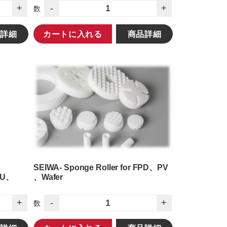
+
-
+
数
詳細
カートに入れる
商品詳細
SEIWA- Sponge Roller for FPD、PV
VU、
、Wafer
+
-
+
数