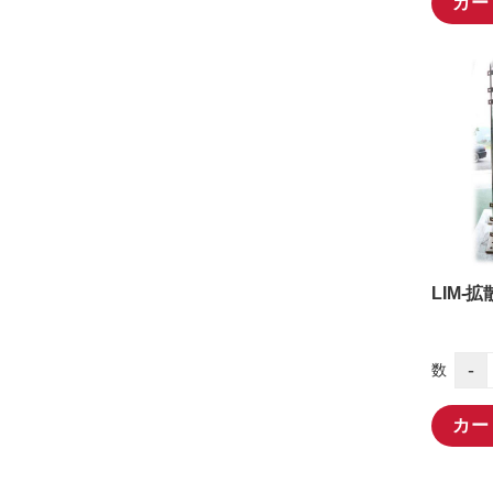
カー
LIM-拡
-
数
カー