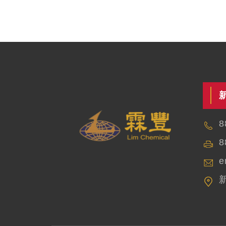
8
8
e