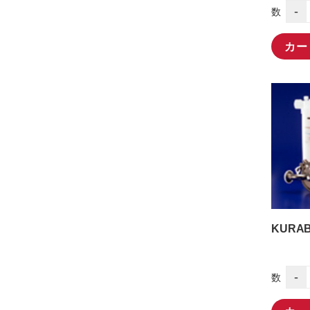
-
数
カー
KURABO-
-
数