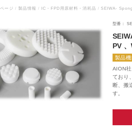
ムページ
/
製品情報
/
IC・FPD用原材料・消耗品
/
SEIWA- Spong
型番：
S
SEIWA
PV 、
製品機
AIO
ており
断、搬
す。