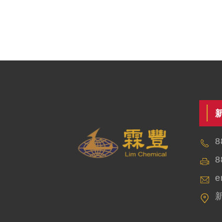
8
8
e