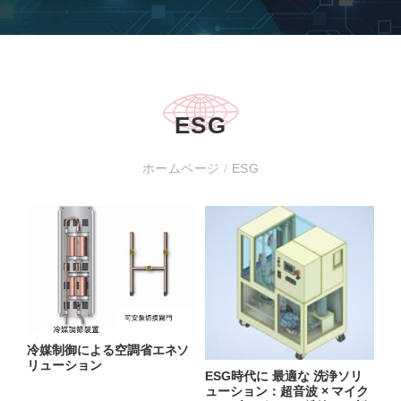
ESG
ホームページ
/
ESG
冷媒制御による空調省エネソ
リューション
ESG時代に 最適な 洗浄ソリ
ューション：超⾳波 × マイク