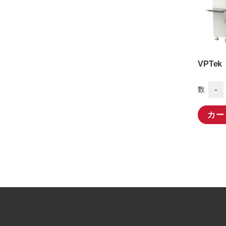
VPTek
-
数
カー