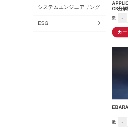
APPLI
システムエンジニアリング
O3分解
-
数
ESG
カー
EBARA
-
数