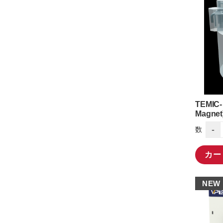
TEMIC-
Magnet
-
数
カー
NEW