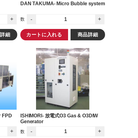
DAN TAKUMA- Micro Bubble system
+
-
+
数
詳細
カートに入れる
商品詳細
r FPD
ISHIMORI- 放電式O3 Gas & O3DIW
Generator
+
-
+
数