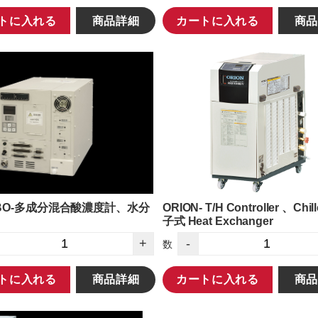
トに入れる
商品詳細
カートに入れる
商品
ABO-多成分混合酸濃度計、水分
ORION- T/H Controller 、Chi
子式 Heat Exchanger
+
-
数
トに入れる
商品詳細
カートに入れる
商品