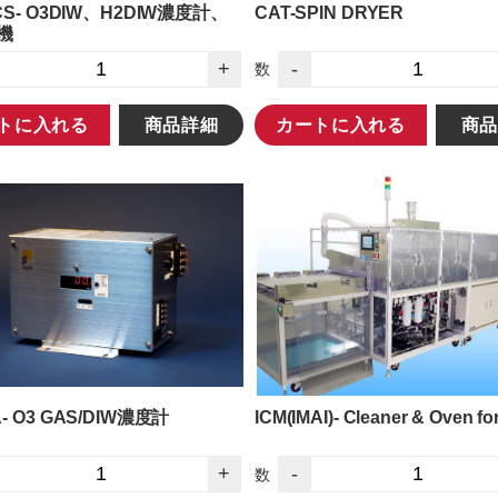
CS- O3DIW、H2DIW濃度計、
CAT-SPIN DRYER
機
+
-
数
トに入れる
商品詳細
カートに入れる
商品
- O3 GAS/DIW濃度計
ICM(IMAI)- Cleaner & Oven fo
+
-
数