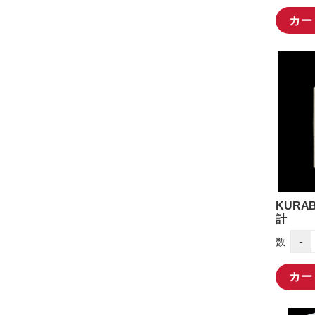
カー
KUR
計
-
数
カー