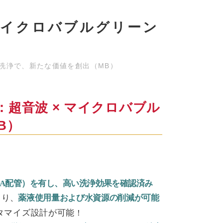
 マイクロバブルグリーン
）
ン洗浄で、新たな価値を創出（MB）
：超⾳波 × マイクロバブル
B）
PFA配管）を有し、高い洗浄効果を確認済み
より、
薬液使用量および水資源の削減が可能
マイズ設計が可能 !