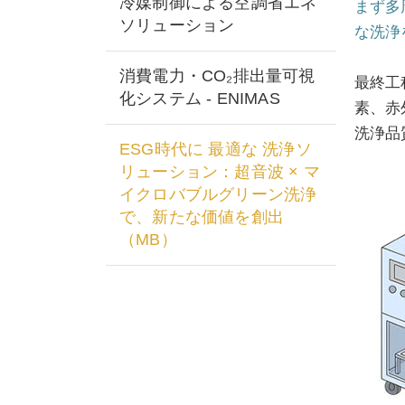
冷媒制御による空調省エネ
まず多
ソリューション
な洗浄
消費電⼒・CO₂排出量可視
最終工
化システム - ENIMAS
素、赤
洗浄品
ESG時代に 最適な 洗浄ソ
リューション：超⾳波 × マ
イクロバブルグリーン洗浄
で、新たな価値を創出
（MB）