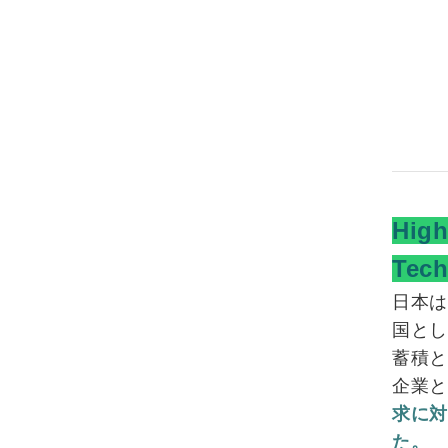
High
Tec
日本
国とし
蓄積
企業
求に
た。