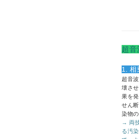
超音
1.
超音
壊させ
果を
せん
染物
→ 両
る汚