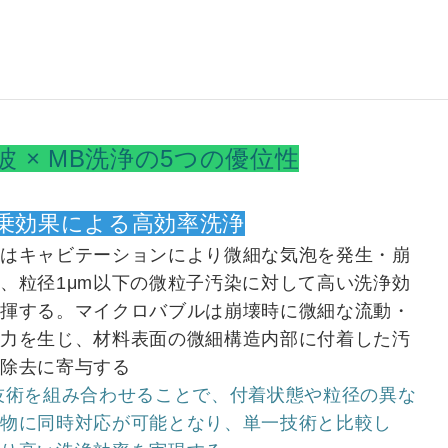
波 × MB洗浄の5つの優位性
 相乗効果による高効率洗浄
波はキャビテーションにより微細な気泡を発生・崩
、粒径1μm以下の微粒子汚染に対して高い洗浄効
発揮する。マイクロバブルは崩壊時に微細な流動・
断力を生じ、材料表面の微細構造内部に付着した汚
の除去に寄与する
技術を組み合わせることで、付着状態や粒径の異な
染物に同時対応が可能となり、単一技術と比較し