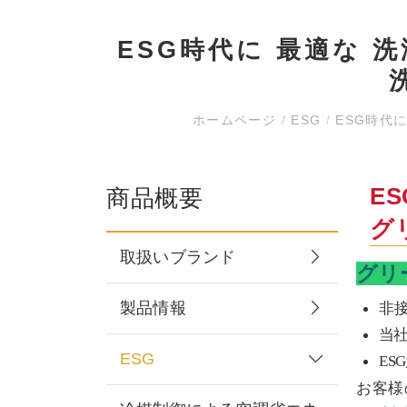
ESG時代に 最適な 
ホームページ
/
ESG
/
ESG時代
E
商品概要
グ
取扱いブランド
グリ
製品情報
非
当
ESG
E
お客様