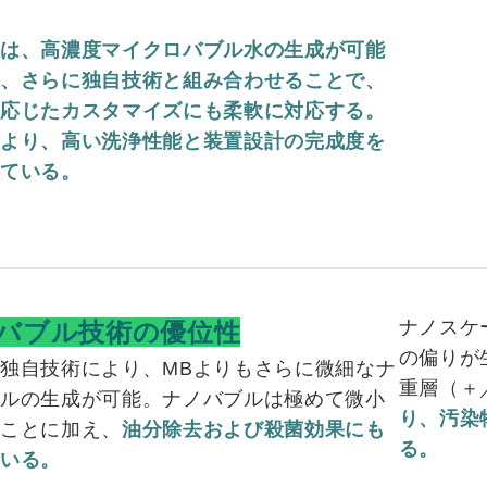
術は、高濃度マイクロバブル水の生成が可能
り、さらに独自技術と組み合わせることで、
に応じたカスタマイズにも柔軟に対応する。
により、高い洗浄性能と装置設計の完成度を
している。
ナノスケ
バブル技術の優位性
の偏りが
独自技術により、MBよりもさらに微細なナ
重層（＋
ブルの生成が可能。ナノバブルは極めて微小
り、汚染
ることに加え、
油分除去および殺菌効果にも
る。
ている。