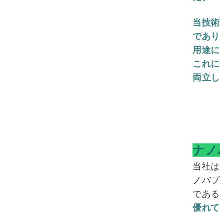
当技
であ
用途
これ
両立
ナノ
当社は
ノバ
であ
優れ