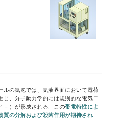
ールの気泡では、気液界面において電荷
生じ、分子動力学的には規則的な電気二
／－）が形成される。この
帯電特性によ
物質の分解および殺菌作用が期待され