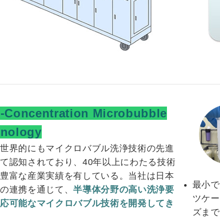
-Concentration Microbubble
hnology
は世界的にもマイクロバブル洗浄技術の先進
て認知されており、40年以上にわたる技術
と豊富な産業実績を有している。当社は日本
最小で
との連携を通じて、
半導体分野の高い洗浄要
ツケー
対応可能なマイクロバブル技術を開発してき
ズまで