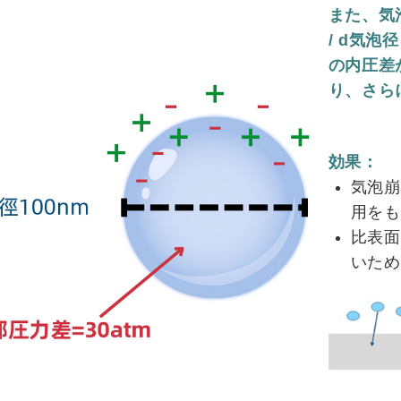
また、気泡
/ d気泡径
の内圧差
り、さら
効果：
気泡崩
用をも
比表面
いため