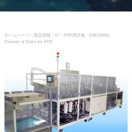
ホームページ
/
製品情報
/
IC・FPD用設備
/
ICM(IMAI)-
Cleaner & Oven for FPD