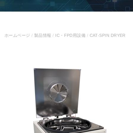
ホームページ
/
製品情報
/
IC・FPD用設備
/
CAT-SPIN DRYER