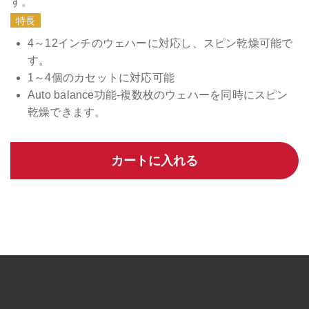
す。
特長
4～12インチのウェハーに対応し、スピン乾燥可能で
す。
1～4個のカセットに対応可能
Auto balance功能-複数枚のウェハーを同時にスピン
乾燥できます。
カートに入れる