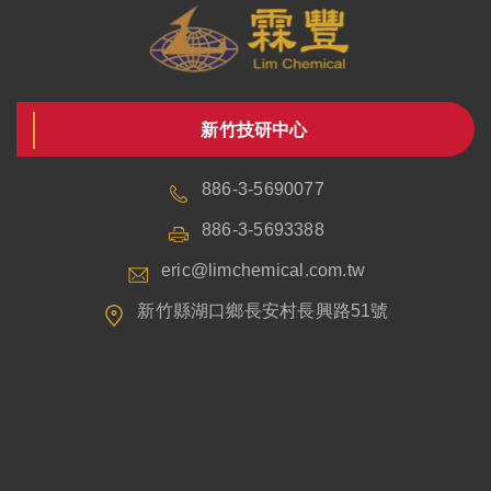
新竹技研中心
886-3-5690077
886-3-5693388
eric@limchemical.com.tw
新竹縣湖口鄉長安村長興路51號