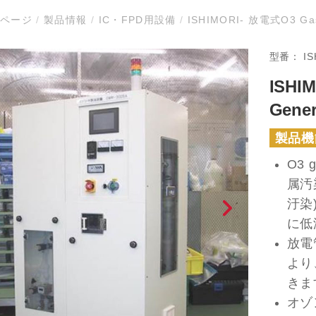
ムページ
/
製品情報
/
IC・FPD用設備
/
ISHIMORI- 放電式O3 Gas
型番：
IS
ISHI
Gener
製品機
O3
属汚
汙染
に低
放電
より
きま
オゾ