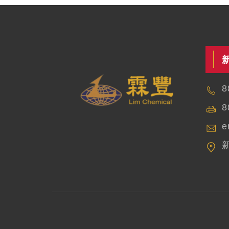
8
8
e