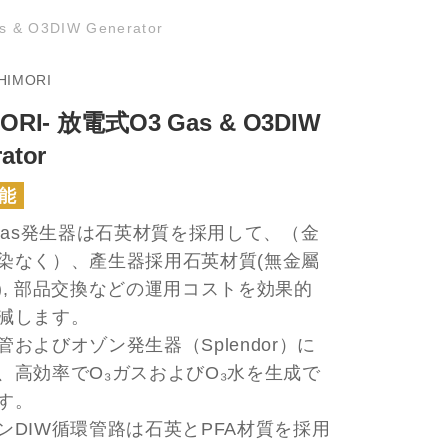
 & O3DIW Generator
HIMORI
MORI- 放電式O3 Gas & O3DIW
ator
能
 gas発生器は石英材質を採用して、（金
染なく）、產生器採用石英材質(無金屬
), 部品交換などの運用コストを効果的
減します。
管およびオゾン発生器（Splendor）に
、高効率でO₃ガスおよびO₃水を生成で
す。
ンDIW循環管路は石英とPFA材質を採用