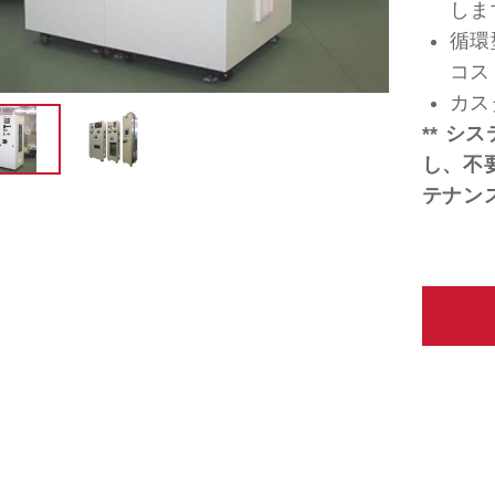
しま
循環
コス
カス
** 
し、不
テナン