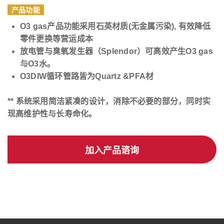
产品功能
O3 gas
产品功能采用石英材质
(
无金属污染
),
有效降低
零件更换等营运成本
放电管与臭氧发生器（
Splendor
）可高效产生
O3 gas
与
O3
水。
O3DIW
循环管路皆为
Quartz &PFA
材
**
系统采用简洁紧凑的设计，消除不必要的部分，同时实
现高维护性与长寿命化。
加入产品谘询