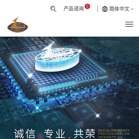
0
产品谘询
简体中文