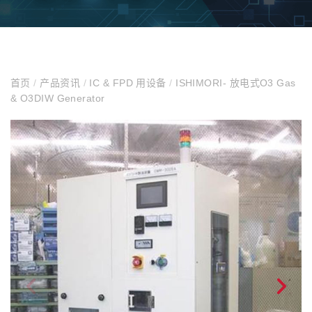
首页
/
产品资讯
/
IC & FPD 用设备
/
ISHIMORI- 放电式O3 Gas
& O3DIW Generator