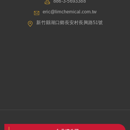
886-3-5693388
eric@limchemical.com.tw
新竹縣湖口鄉長安村長興路51號