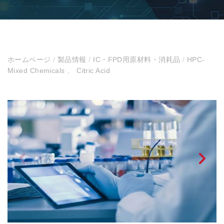
ホームページ
/
製品情報
/
IC・FPD用原材料・消耗品
/
HPC-
Mixed Chemicals 、 Citric Acid