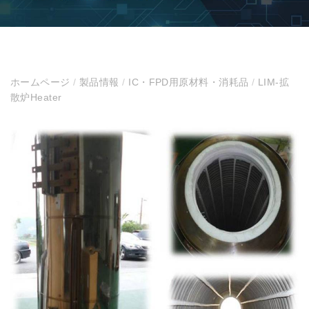
ホームページ
/
製品情報
/
IC・FPD用原材料・消耗品
/
LIM-拡
散炉Heater