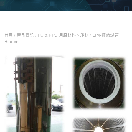
首頁
/
產品資訊
/
I C & FPD 用原材料、耗材
/
LIM-擴散爐管
Heater