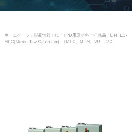
ホームページ
/
製品情報
/
IC・FPD用原材料・消耗品
/
LINTEC-
MFC(Mass Flow Controller)、LMFC、MFM、VU、LVC