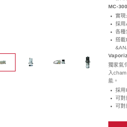
MC-300
實現±
採用
各種
搭載D
&A
Vapor
獨家氣
入cha
能。
採用
可對
可對