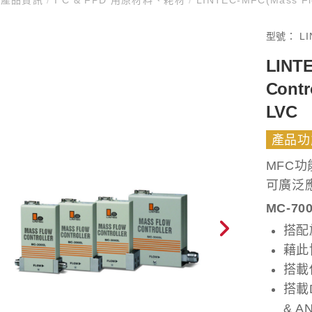
型號：
L
LINT
Cont
LVC
產品功
MFC
可廣泛
MC-700
搭配
藉此
搭載低
搭載D
& A