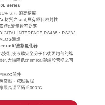
0L series
1% S.P. 的高精度
Au材質之seal,具有極佳密封性
氣體&流量皆可對應
IGITAL INTERFACE RS485、RS232
NALOG通訊
izer unit/液態氣化器
化技術,使液體完全分子化後更均勻的進
mber,大幅降低chemical凝結於管壁之可
PIEZO閥件
應常壓、減壓製程
應最高溫至攝氏300°C