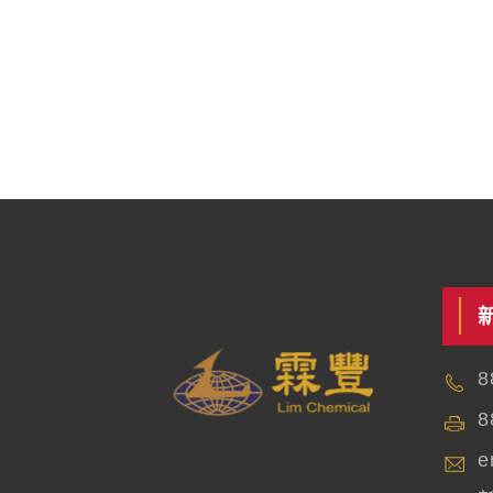
8
8
e