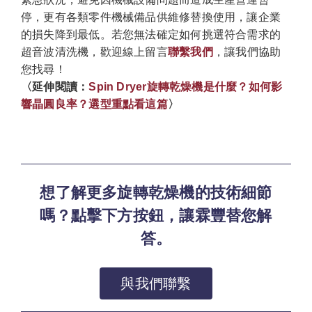
停，更有各類零件機械備品供維修替換使用，讓企業
的損失降到最低。若您無法確定如何挑選符合需求的
超音波清洗機，歡迎線上留言
聯繫我們
，讓我們協助
您找尋！
〈延伸閱讀：
Spin Dryer旋轉乾燥機是什麼？如何影
響晶圓良率？選型重點看這篇
〉
想了解更多旋轉乾燥機的技術細節
嗎？點擊下方按鈕，讓霖豐替您解
答。
與我們聯繫