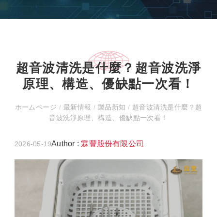
超音波清洗是什麼？超音波洗淨
原理、構造、優缺點一次看！
ホームページ
/
最新情報
/
製品新知
/
超音波清洗是什麼？超
音波洗淨原理、構造、優缺點一次看！
Author :
霖豐股份有限公司
2026-05-19