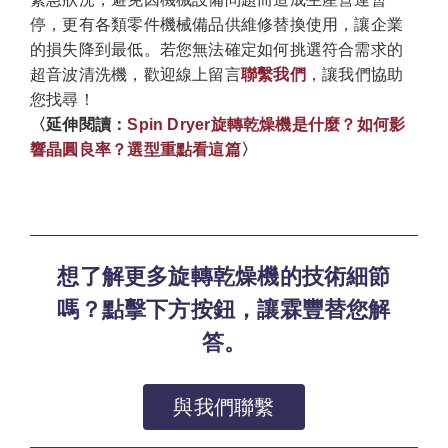
停，更有各類零件機械備品供維修替換使用，讓企業
的損失降到最低。若您無法確定如何挑選符合需求的
超音波清洗機，歡迎線上留言
聯繫我們
，讓我們協助
您找尋！
〈延伸閱讀：
Spin Dryer旋轉乾燥機是什麼？如何影
響晶圓良率？選型重點看這篇
〉
想了解更多旋轉乾燥機的技術細節
嗎？點擊下方按鈕，讓霖豐替您解
答。
與我們聯繫