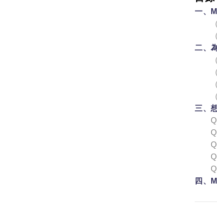
一、M
二、為
三、想
四、M