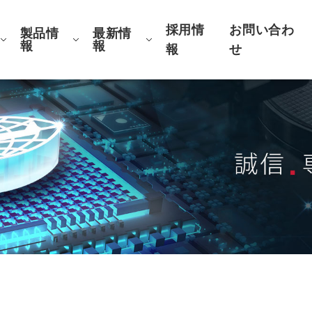
採用情
お問い合わ
製品情
最新情
報
報
報
せ