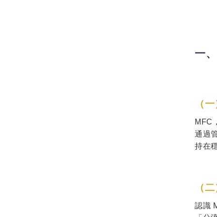
一、
（一
MFC
通過
持在
（二
認識 