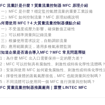
FC 流量計是什麼？質量流量控制器 MFC 原理介紹
（一）MFC 是什麼？穩定監控氣體流量的重要工業設備
（二）MFC 如何控制流量？MFC 原理結構說明
何需使用 MFC？4 大質量流量控制器優點介紹
（一）不受溫度或壓力影響，確保數值正確性
（二）可以精準測量與記錄流量
（三）根據使用需求設定，自動調節流量
（四）應用範圍廣泛，適用多種氣液體監測
知道企業是否適合導入MFC？MFC 常見問題釋疑
Q1：為什麼 MFC 出入口需要保持一定的壓力差？
Q2：MFC 可以控制具有腐蝕性、刺激性或特殊化學性流體嗎
Q3：安裝與使用 MFC 如何避免腐蝕性、刺激性或特殊化學性
Q4：揮發性液體的蒸氣氣壓很低，MFC 也能測量與控制嗎？
Q5：不同流體可以使用同一個 MFC 進行測量與控制嗎？
FC 質量流量控制器推薦廠商｜霖豐 LINTEC MFC