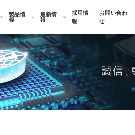
採用情
お問い合わ
製品情
最新情
報
報
報
せ