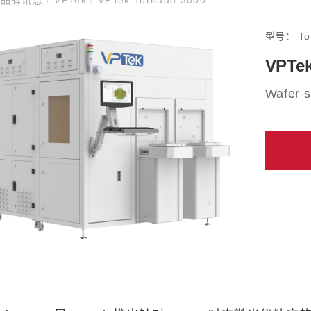
型号：
To
VPTek
Wafer s