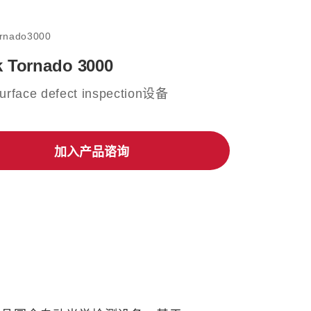
rnado3000
 Tornado 3000
urface defect inspection设备
加入产品谘询