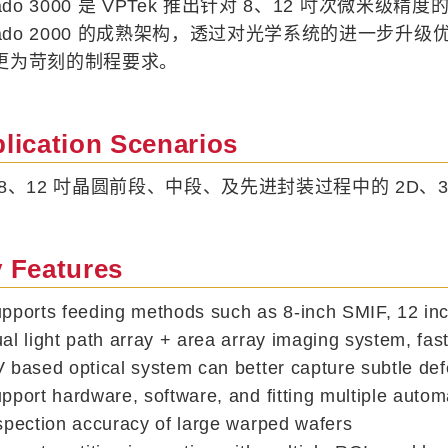
nado 3000 是 VPTek 推出针对 8、12 吋次微
rnado 2000 的成熟架构，透过对光学系统的进一步
更为苛刻的制程要求。
lication Scenarios
 8、12 吋晶圆前段、中段、及先进封装过程中的 2D、3
 Features
pports feeding methods such as 8-inch SMIF, 12 i
al light path array + area array imaging system, fas
 based optical system can better capture subtle def
pport hardware, software, and fitting multiple auto
spection accuracy of large warped wafers