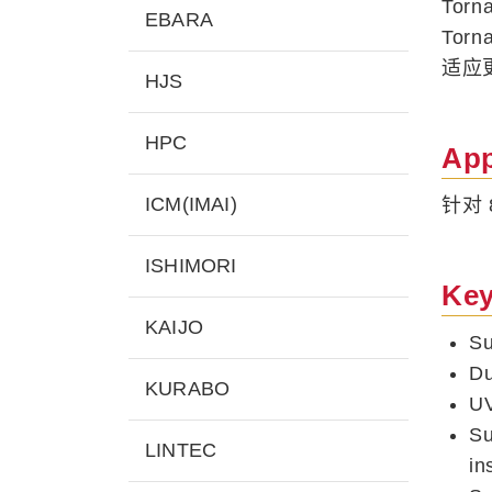
Tor
EBARA
To
适应
HJS
HPC
App
ICM(IMAI)
针对
ISHIMORI
Key
KAIJO
Su
Du
KURABO
UV
Su
LINTEC
in