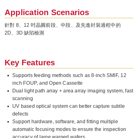
Application Scenarios
針對 8、12 吋晶圓前段、中段、及先進封裝過程中的
2D、3D 缺陷檢測
Key Features
Supports feeding methods such as 8-inch SMIF, 12
inch FOUP, and Open Cassette
Dual light path array + area array imaging system, fast
scanning
UV based optical system can better capture subtle
defects
Support hardware, software, and fitting multiple
automatic focusing modes to ensure the inspection
accuracy of large warped wafers