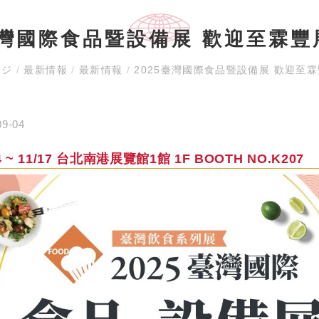
臺灣國際食品暨設備展 歡迎至霖
ージ
/
最新情報
/
最新情報
/
2025臺灣國際食品暨設備展 歡迎至
09-04
14 ~ 11/17 台北南港展覽館1館 1F BOOTH NO.K207