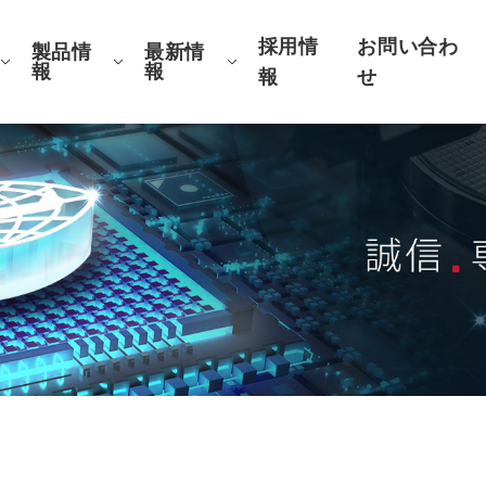
採用情
お問い合わ
製品情
最新情
報
報
報
せ