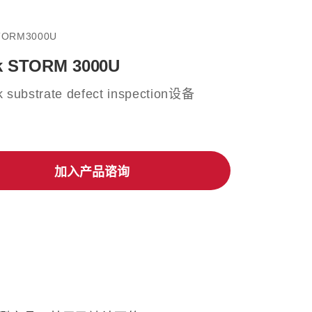
TORM3000U
k STORM 3000U
 substrate defect inspection设备
加入产品谘询