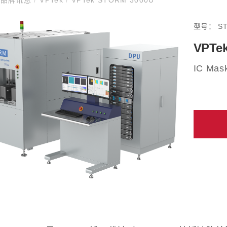
型号：
S
VPTe
IC Mask