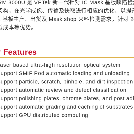
RM 3000U 是 VPTek 新一代针对 IC Mask 基板
架构，在光学成像、传输及快取进行相应的优化、以提升
nk 基板生产、出货及 Mask shop 来料检测需求，针
低成本等优势。
 Features
er based ultra-high resolution optical system
pport SMIF Pod automatic loading and unloading
port particle, scratch, pinhole, and dirt inspection
port automatic review and defect classification
port polishing plates, chrome plates, and post adh
pport automatic grading and caching of substrates
pport GPU distributed computing