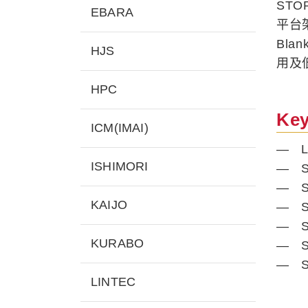
STO
EBARA
平台
Bla
HJS
用及
HPC
Key
ICM(IMAI)
— Las
ISHIMORI
— Su
— Sup
KAIJO
— Sup
— Sup
KURABO
— Su
— Su
LINTEC