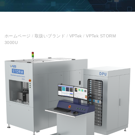
ホームページ
/
取扱いブランド
/
VPTek
/
VPTek STORM
3000U