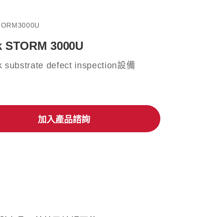
TORM3000U
k STORM 3000U
 substrate defect inspection設備
加入產品諮詢