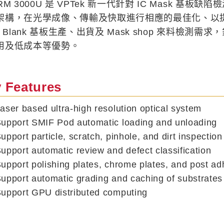
RM 3000U 是 VPTek 新一代針對 IC Mask 基板
架構，在光學成像、傳輸及快取進行相應的最佳化、以
k Blank 基板生產、出貨及 Mask shop 來料檢測
用及低成本等優勢。
 Features
er based ultra-high resolution optical system
pport SMIF Pod automatic loading and unloading
port particle, scratch, pinhole, and dirt inspection
port automatic review and defect classification
port polishing plates, chrome plates, and post adh
pport automatic grading and caching of substrates
pport GPU distributed computing