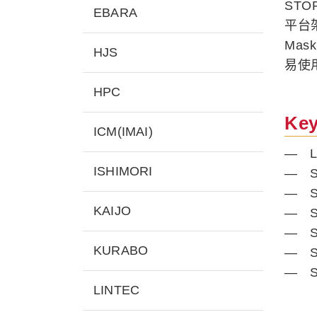
STO
EBARA
平台
Mas
HJS
易使
HPC
Key
ICM(IMAI)
— Las
ISHIMORI
— Su
— Sup
KAIJO
— Sup
— Sup
KURABO
— Su
— Su
LINTEC