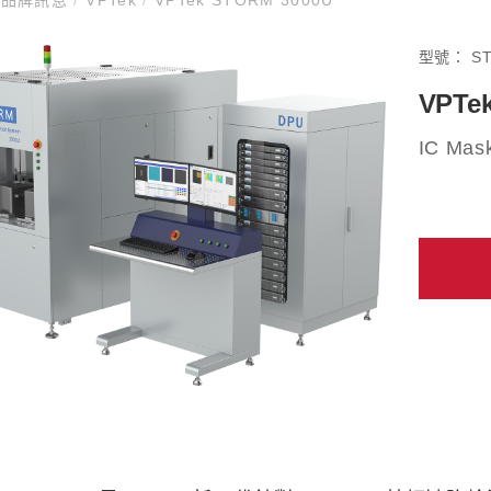
型號：
S
VPTe
IC Mask