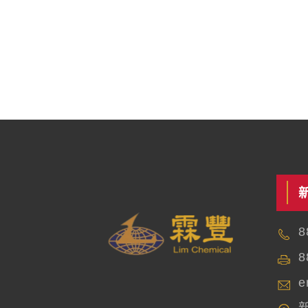
8
8
e