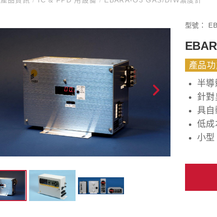
型號：
E
EBAR
產品功
半導
針對
具自
低成
小型