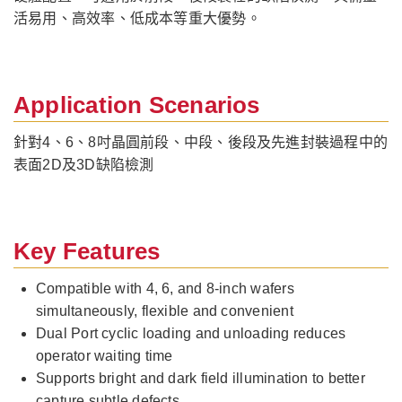
活易用、高效率、低成本等重大優勢。
Application Scenarios
針對4、6、8吋晶圓前段、中段、後段及先進封裝過程中的
表面2D及3D缺陷檢測
Key Features
Compatible with 4, 6, and 8-inch wafers
simultaneously, flexible and convenient
Dual Port cyclic loading and unloading reduces
operator waiting time
Supports bright and dark field illumination to better
capture subtle defects